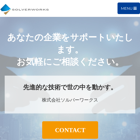
TOGGLE
MENU
NAVIGAT
あなたの企業をサポートいたし
ます。
お気軽にご相談ください。
先進的な技術で世の中を動かす。
株式会社ソルバーワークス
CONTACT